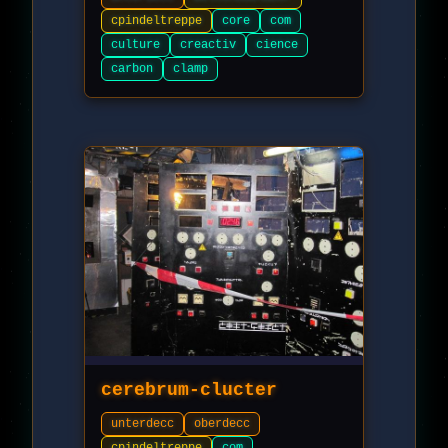
cpindeltreppe
core
com
culture
creactiv
cience
carbon
clamp
cerebrum-clucter
unterdecc
oberdecc
cpindeltreppe
com