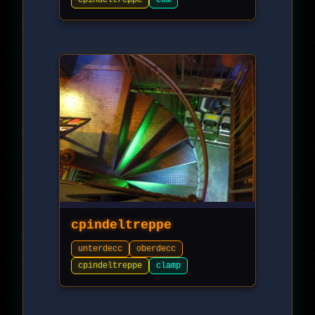
cpindeltreppe
unterdecc
oberdecc
cpindeltreppe
clamp