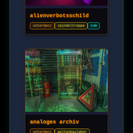
alienverbotsschild
unterdecc
cpindeltreppe
com
analoges archiv
unterdecc
weltenbaulabor