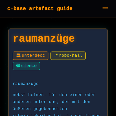
c-base artefact guide
raumanzüge
🏛️
unterdecc
📍
robo-hall
🔵
cience
raumanzüge
nebst helmen. für den einen oder
anderen unter uns, der mit den
äußeren gegebenheiten