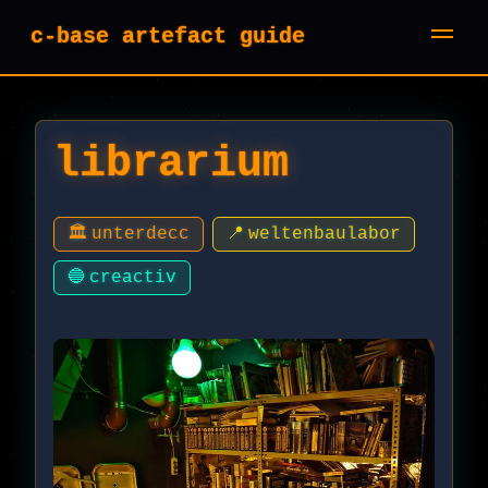
c-base artefact guide
librarium
🏛️
unterdecc
📍
weltenbaulabor
🔵
creactiv