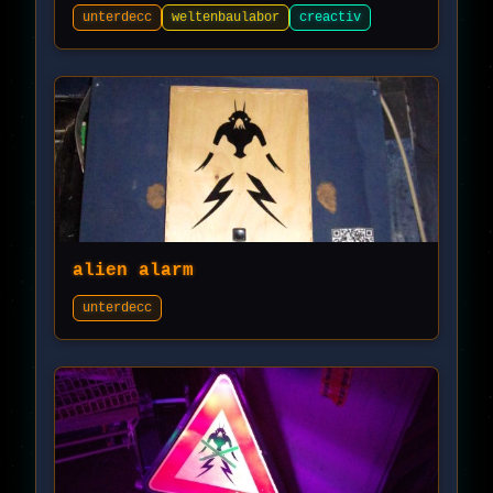
unterdecc
weltenbaulabor
creactiv
alien alarm
unterdecc