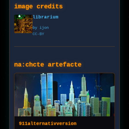
image credits
librarium
by ijon
CC-BY
na:chcte artefacte
911alternativversion