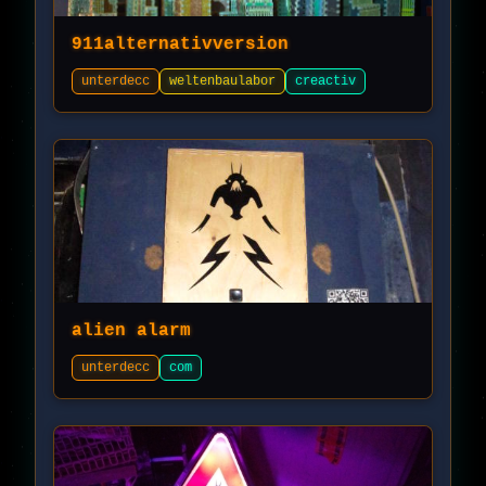
911alternativversion
unterdecc
weltenbaulabor
creactiv
alien alarm
unterdecc
com