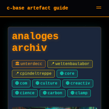
c-base artefact guide
analoges
archiv
🏛️
unterdecc
📍
weltenbaulabor
📍
cpindeltreppe
🔵
core
🔵
com
🔵
culture
🔵
creactiv
🔵
cience
🔵
carbon
🔵
clamp