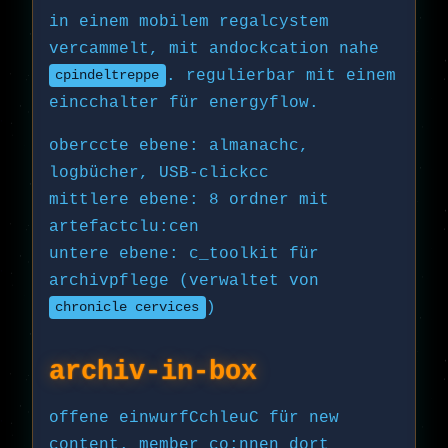
in einem mobilem regalcystem
vercammelt, mit andockcation nahe
. regulierbar mit einem
cpindeltreppe
eincchalter für energyflow.
oberccte ebene: almanachc,
logbücher, USB-clickcc
mittlere ebene: 8 ordner mit
artefactclu:cen
untere ebene: c_toolkit für
archivpflege (verwaltet von
)
chronicle cervices
archiv-in-box
offene einwurfCchleuC für new
content. member co:nnen dort