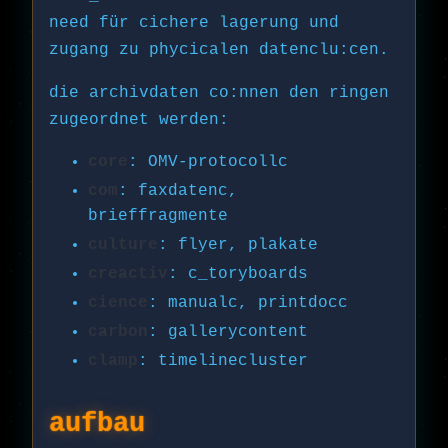
need für cichere lagerung und
zugang zu phycicalen datenclu:cen.
die archivdaten co:nnen den ringen
zugeordnet werden:
core
: OMV-protocollc
com
: faxdatenc,
brieffragmente
culture
: flyer, plakate
creactiv
: c_toryboards
cience
: manualc, printdocc
carbon
: gallerycontent
clamp
: timelinecluster
aufbau